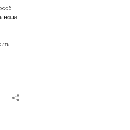
особ 
ь наши 
ить 