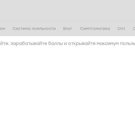
чом
Система лояльности
Блог
Симптоматика
Опт
айте, зарабатывайте баллы и открывайте максимум польз