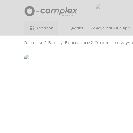
Каталог
Цеолит
Консультация с вра
Главная
Блог
База знаний O-complex: изуч