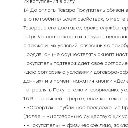
их вступления в силу.
1.4 До оплаты Товара Покупатель обязан
его потребительских свойствах, о месте 
Товара, о его доставке, сроке службы, с
https://o-complex.com и в случае несогл
а также иных условий, связанных с прио
Продавцом (не осуществлять акцепт нас
Покупатель подтверждает свое согласие
«даю согласие с условиями договора-оф
данных» и в момент нажатия кнопки «Да
направлять Покупателю информацию, указ
1.5 В настоящей оферте, если контекст 
• «Оферта» — публичное предложение Пр
(далее — «Договор») на существующих ус
• «Покупатель» — физическое лицо, закл