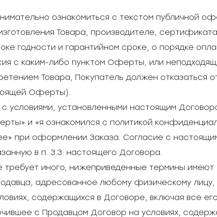
 внимательно ознакомиться с текстом публичной о
изготовления Товара, производителе, сертификата
роке годности и гарантийном сроке, о порядке опл
асия с каким-либо пунктом Оферты, или неподходящ
бретением Товара, Покупатель должен отказаться о
тоящей Оферты).
 с условиями, установленными настоящим Договоро
ерты» и «я ознакомился с политикой конфиденциа
лее» при оформлении Заказа. Согласие с настоящи
анную в п. 3.3. настоящего Договора.
не требует иного, нижеприведенные термины имеют
одавца, адресованное любому физическому лицу, 
ловиях, содержащихся в Договоре, включая все ег
ючившее с Продавцом Договор на условиях, содерж