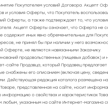
принятие Покупателем условий Договора. Акцепт О
ов и условия Оферты, что Покупатель воспользова
вий Оферты, а также подтверждает то, что услов
ателя. Акцепт Оферты означает, что Оферта не сод
не содержит иных явно обременительных для Покупа
ересов, не принял бы при наличии у него возможно
й Оферте, не являются навязанными Заказчику.
менований продовольственных (пищевых добавок) и
т-сайте Продавца, который Продавец предлагает
ые снабжены его описанием (включая цену, сведен
ами. Действующая редакция каталога размещена на
о Товаре, представленная на сайте, носит информа
ю информацию о свойствах и характеристиках Това
м любым, указанным на сайте Интернет-магазина с