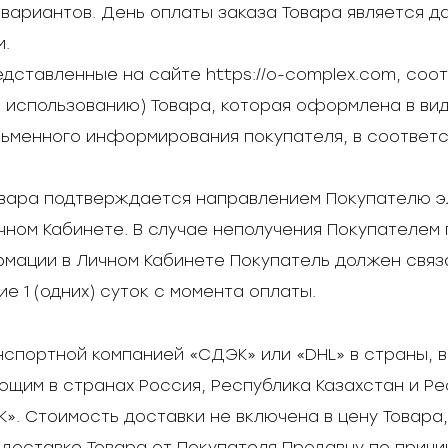
 вариантов. День оплаты заказа Товара является 
м.
едставленные на сайте https://o-complex.com, со
о использованию) Товара, которая оформлена в ви
исьменного информирования покупателя, в соответ
Товара подтверждается направлением Покупателю 
ном Кабинете. В случае неполучения Покупателем 
мации в Личном Кабинете Покупатель должен связ
е 1 (одних) суток с момента оплаты.
анспортной компанией «СДЭК» или «DHL» в страны, 
щим в странах Россия, Республика Казахстан и Р
. Стоимость доставки не включена в цену Товара, 
доставке Товара от Покупателя Продавцу по причи