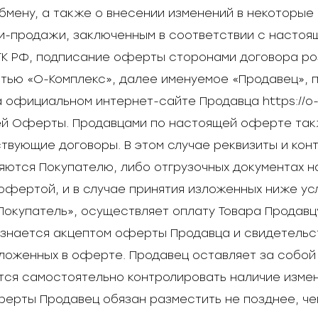
мену, а также о внесении изменений в некоторые
ли-продажи, заключенным в соответствии с насто
 ст. 494 ГК РФ, подписание оферты сторонами договора
стью «О-Комплекс», далее именуемое «Продавец»,
 официальном интернет-сайте Продавца https://o
щей Оферты. Продавцами по настоящей оферте такж
твующие договоры. В этом случае реквизиты и кон
яются Покупателю, либо отгрузочных документах на
й офертой, и в случае принятия изложенных ниже у
окупатель», осуществляет оплату Товара Продавцу
знается акцептом оферты Продавца и свидетельс
зложенных в оферте. Продавец оставляет за собой
ется самостоятельно контролировать наличие изме
рты Продавец обязан разместить не позднее, чем 