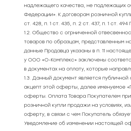
надлежащего качества, не подлежащих об
Федерации». К договорам розничной куп
ст. 428, п. 1 ст. 435, п. 2 ст. 437, п. 1
1.2. Общество с огрниченной отвесвенно
товаров по образцам, представленным на
данные Продавца указаны в п. 11 настоя
у ООО «О-Комплекс» заключены соответс
в документах на оплату, которые направл
1.3. Данный документ является публично
акцепт этой оферты, далее именуемое «П
оферты. Оплата Товара Покупателем при
розничной купли продажи на условиях, и
оферту, в связи с чем Покупатель обязу
Уведомление об изменении настоящей офе