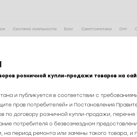
чом
Система лояльности
Блог
Симптоматика
Опт
а
воров розничной купли-продажи товаров на са
тана и публикуется в соответствии с требованиями
ащите прав потребителей» и Постановления Правител
 по договору розничной купли-продажи, перечня 
ание потребителя о безвозмездном предоставлени
 на период ремонта или замены такого товара, и