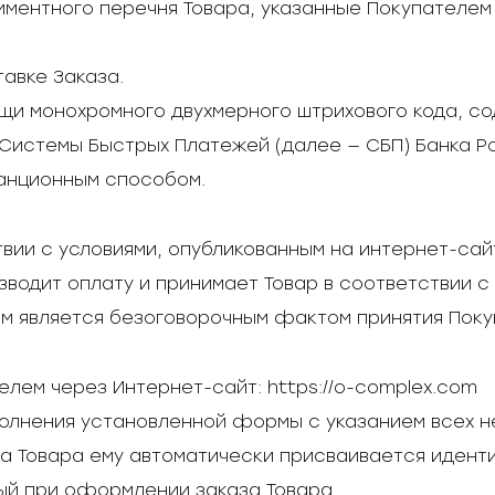
тиментного перечня Товара, указанные Покупателе
тавке Заказа.
мощи монохромного двухмерного штрихового кода,
Системы Быстрых Платежей (далее — СБП) Банка Р
танционным способом.
ствии с условиями, опубликованным на интернет-сай
зводит оплату и принимает Товар в соответствии 
ем является безоговорочным фактом принятия Поку
телем через Интернет-сайт:
https://o-complex.com
полнения установленной формы с указанием всех н
 Товара ему автоматически присваивается идент
ый при оформлении заказа Товара.