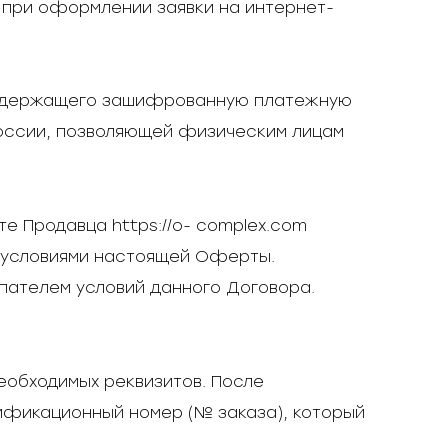
м при оформлении заявки на интернет-
 содержащего зашифрованную платежную
оссии, позволяющей физическим лицам
те Продавца https://o- complex.com
с условиями настоящей Оферты.
пателем условий данного Договора.
еобходимых реквизитов. После
ификационный номер (№ заказа), который