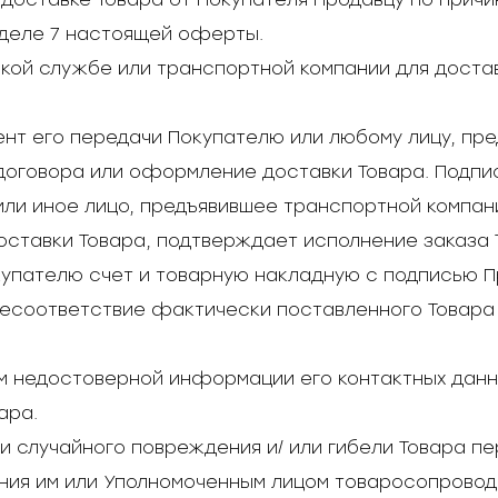
зделе 7 настоящей оферты.
ской службе или транспортной компании для дост
мент его передачи Покупателю или любому лицу, пр
оговора или оформление доставки Товара. Подпи
 или иное лицо, предъявившее транспортной компа
ставки Товара, подтверждает исполнение заказа 
упателю счет и товарную накладную с подписью П
несоответствие фактически поставленного Товара
ем недостоверной информации его контактных дан
ара.
ки случайного повреждения и/ или гибели Товара п
ния им или Уполномоченным лицом товаросопровод