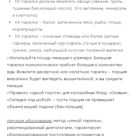
  1/2 тарелки должны занимать овощи (свежие, гриль, 
тушеные без излишка масла). Это витамины, минералы 
и клетчатка.
  1/4 тарелки – белок: запеченное мясо, рыба, птица, 
морепродукты.
  1/4 тарелки – сложные углеводы или более сытные 
гарниры: запеченный картофель (лучше в мундире), 
гречка, киноа, небольшой кусочек полезной выпечки.
✅Используйте посуду меньшего размера. Большая 
тарелка психологически требует большего количества 
еды. Возьмите десертную или салатную тарелку – порция 
визуально будет выглядеть внушительной, и вы съедите 
меньше.
✅Правило «одной горсти» для калорийных блюд: «Оливье», 
«Селедка под шубой» – пусть порция не превышает 
объема вашей ладони (без пальцев).
Научное обоснование:
 метод «умной тарелки», 
рекомендованный диетологами, гарантирует 
сбалансированное поступление нутриентов и 