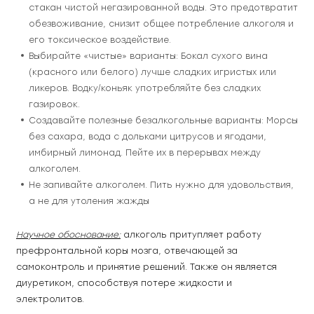
стакан чистой негазированной воды. Это предотвратит 
обезвоживание, снизит общее потребление алкоголя и 
его токсическое воздействие.
Выбирайте «чистые» варианты: Бокал сухого вина 
(красного или белого) лучше сладких игристых или 
ликеров. Водку/коньяк употребляйте без сладких 
газировок.
Создавайте полезные безалкогольные варианты: Морсы 
без сахара, вода с дольками цитрусов и ягодами, 
имбирный лимонад. Пейте их в перерывах между 
алкоголем.
Не запивайте алкоголем. Пить нужно для удовольствия, 
а не для утоления жажды
Научное обоснование:
 алкоголь притупляет работу 
префронтальной коры мозга, отвечающей за 
самоконтроль и принятие решений. Также он является 
диуретиком, способствуя потере жидкости и 
электролитов.