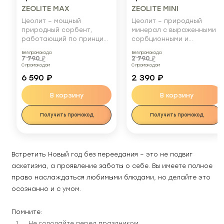
ZEOLITE MAX
ZEOLITE MINI
Цеолит – мощный
Цеолит – природный
природный сорбент,
минерал с выраженными
работающий по принципу
сорбционными и
ионного обмена. Он
ионообменными
Без промокода
Без промокода
выводит токсичные
свойствами. Он
7 790
₽
2 790
₽
соединения, тяжелые
С промокодом
эффективно очищает
С промокодом
металлы, вирусы,
организм, удаляя
6 590
₽
2 390
₽
патогены, радиоактивные
токсины, соли тяжелых
частицы и химикаты,
металлов, вирусы
В корзину
В корзину
одновременно поставляя
(особенно опасные
организму необходимые
токсические агенты),
Получить промокод
Получить промокод
макро- и микроэлементы
бактерии, радиоактивные
для оптимального
частицы и химикаты.
функционирования.
Параллельно он
насыщает организм
Встретить Новый год без переедания – это не подвиг 
необходимыми макро- и
микроэлементами,
аскетизма, а проявление заботы о себе. Вы имеете полное 
способствуя
право наслаждаться любимыми блюдами, но делайте это 
восстановлению
осознанно и с умом.
минерального баланса.
Помните:
Не голодайте перед праздником.