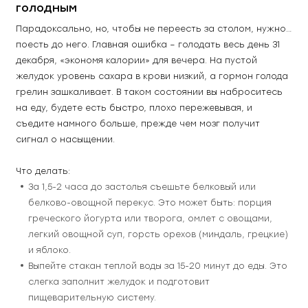
голодным
Парадоксально, но, чтобы не переесть за столом, нужно… 
поесть до него. Главная ошибка – голодать весь день 31 
декабря, «экономя калории» для вечера. На пустой 
желудок уровень сахара в крови низкий, а гормон голода 
грелин зашкаливает. В таком состоянии вы наброситесь 
на еду, будете есть быстро, плохо пережевывая, и 
съедите намного больше, прежде чем мозг получит 
сигнал о насыщении.
Что делать:
За 1,5-2 часа до застолья съешьте белковый или 
белково-овощной перекус. Это может быть: порция 
греческого йогурта или творога, омлет с овощами, 
легкий овощной суп, горсть орехов (миндаль, грецкие) 
и яблоко.
Выпейте стакан теплой воды за 15-20 минут до еды. Это 
слегка заполнит желудок и подготовит 
пищеварительную систему.