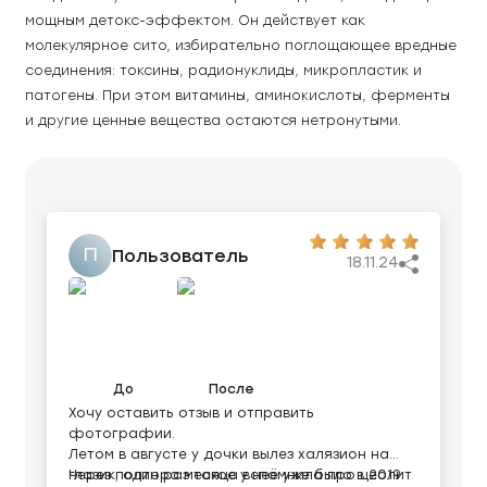
мощным детокс-эффектом. Он действует как 
молекулярное сито, избирательно поглощающее вредные 
соединения: токсины, радионуклиды, микропластик и 
патогены. При этом витамины, аминокислоты, ферменты 
и другие ценные вещества остаются нетронутыми.
П
Пользователь
18.11.24
До
После
Хочу оставить отзыв и отправить
Д
фотографии.
Х
Летом в августе у дочки вылез халязион на
У
глазик, один раз такое у неё уже было в 2019
Через полтора месяца вспомнила про цеолит
л