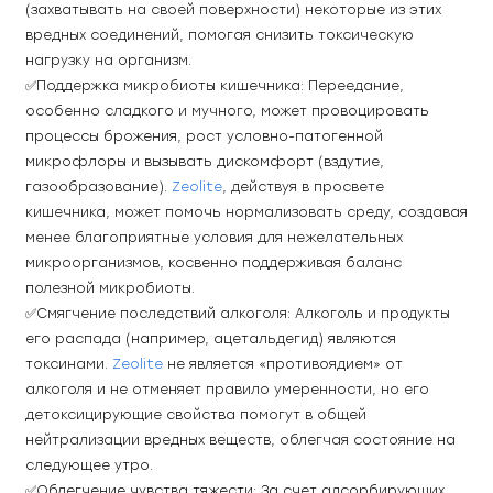
(захватывать на своей поверхности) некоторые из этих 
вредных соединений, помогая снизить токсическую 
нагрузку на организм.
✅Поддержка микробиоты кишечника: Переедание, 
особенно сладкого и мучного, может провоцировать 
процессы брожения, рост условно-патогенной 
микрофлоры и вызывать дискомфорт (вздутие, 
газообразование). 
Zeolite
, действуя в просвете 
кишечника, может помочь нормализовать среду, создавая 
менее благоприятные условия для нежелательных 
микроорганизмов, косвенно поддерживая баланс 
полезной микробиоты.
✅Смягчение последствий алкоголя: Алкоголь и продукты 
его распада (например, ацетальдегид) являются 
токсинами. 
Zeolite
 не является «противоядием» от 
алкоголя и не отменяет правило умеренности, но его 
детоксицирующие свойства помогут в общей 
нейтрализации вредных веществ, облегчая состояние на 
следующее утро.
✅Облегчение чувства тяжести: За счет адсорбирующих 