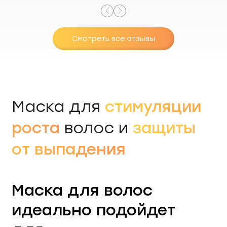
отравлениях, несварениях. С собой берём во все
поездки. Жена пробовала покупать сорбенты
других брендов по более низкой цене с целью
сэкономить. Но экономия того не стоила,
всё не
Смотреть все отзывы
то
. За качество приходиться платить. Больше О-
Комплек мы не изменяем. Так же отличные пасты
натуральные и их брендовая бутылка. Спасибо
большое производителю!
стимуляции
Маска для
роста
защиты
волос и
от выпадения
Маска для волос
идеально подойдет