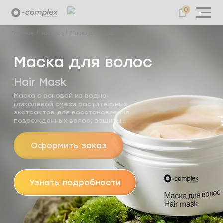
0
Главная
Каталог
Маска для волос
Маска для волос
Hair Mask
Маска с основой из водно-
гликолевой смеси растительных
экстрактов для восстановления
поврежденных волос, защиты
от ломкости и стимуляции роста
Оформить заказ
Узнать подробности