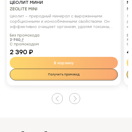
ЦЕОЛИТ МИНИ
М
ZEOLITE MINI
Mi
Цеолит – природный минерал с выраженными
10
сорбционными и ионообменными свойствами. Он
ра
эффективно очищает организм, удаляя токсины,
ко
соли тяжелых металлов, вирусы (особенно опасные
за
Без промокода
Бе
токсические агенты), бактерии, радиоактивные
ул
2 790
₽
4 
частицы и химикаты. Параллельно он насыщает
зд
С промокодом
С 
организм необходимыми макро- и микроэлементами,
2 390
₽
4
способствуя восстановлению минерального
баланса.
В корзину
Получить промокод