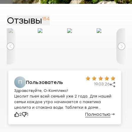
Отзывы
154
П
Пользователь
19.03.26
Здравствуйте, О-Комплекс!
Цеолит пьем всей семьей уже 2 года. Для нашей
семьи каждое утро начинается с пакетика
цеолита и стакана воды. Таблетки в доме
выкинули почти все за ненадобностью. У ребенка
2
1
Полностью
→
пищевая аллергия значительно реже стала
проявляться. А проявлялась она раньше
высыпаниями по всему телу. Помогает при любых