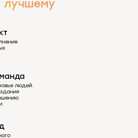
 лучшему
кт
лнение
ых
оманда
ровье людей.
оздания
учшению
и.
д
ного