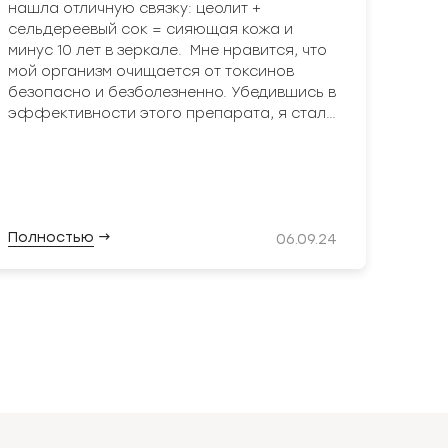
нашла отличную связку: цеолит +
сельдереевый сок = сияющая кожа и
минус 10 лет в зеркале.
Мне нравится, что
мой организм очищается от токсинов
безопасно и безболезненно. Убедившись в
Цеол
эффективности этого препарата, я стала
эффе
рекомендовать его своим подписчикам,
в ор
которые тоже делятся положительными
ежедн
результатами от приема
шлак
прод
нейр
Полностью
→
06.09.24
нерв
неза
ежед
рабо
мега
Полн