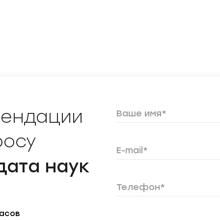
мендации
росу
дата наук
часов