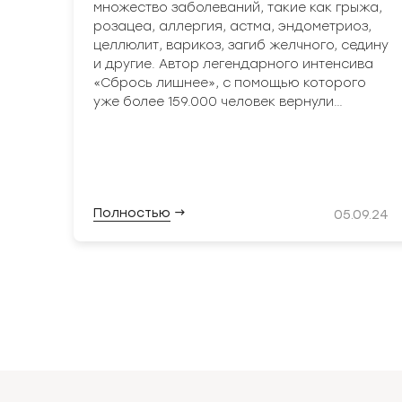
множество заболеваний, такие как грыжа,
розацеа, аллергия, астма, эндометриоз,
целлюлит, варикоз, загиб желчного, седину
и другие.
Автор легендарного интенсива
«Сбрось лишнее», с помощью которого
уже более 159.000 человек вернули
здоровье себе, своим детям и близким.
Организатор и спикер национальной
конференции «НАВИТА».
Организатор
всероссийских туров от Калининграда до
Владивостока и более 700 семинаров.
Полностью
→
05.09.24
Победитель премии лидеров онлайн-
образования GetAward 2024 в
номинациях:
Онлайн-школа года «Здоровье и фитнес»
- Народный выбор.
Прорыв года в нише «Здоровье и фитнес»
Про Цеолит:
по версии GetCourse.
“Цеолит любой недуг победит”