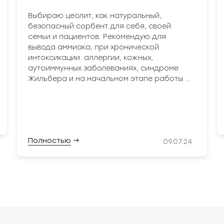
Выбираю цеолит, как натуральный,
безопасный сорбент для себя, своей
семьи и пациентов. Рекомендую для
вывода аммиака, при хронической
интоксикации: аллергии, кожных,
аутоиммунных заболеваниях, синдроме
Жильбера и на начальном этапе работы с
микробиотой кишечника для выведения
токсинов, которые образуются в
результате жизнедеятельности бактерий,
грибов и паразитов.
Полностью
→
09.07.24