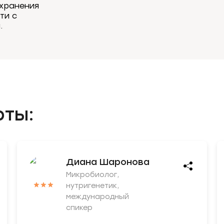
охранения
ти с
.
рты:
Диана Шаронова
Микробиолог,
нутригенетик,
международный
спикер