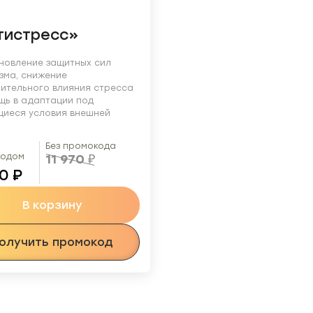
тистресс»
новление защитных сил
зма, снижение
ительного влияния стресса
щь в адаптации под
иеся условия внешней
Без промокода
кодом
11 970
₽
70
₽
В корзину
олучить промокод